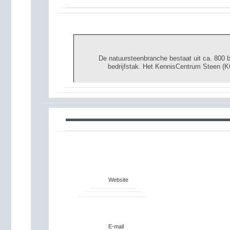
De natuursteenbranche bestaat uit ca. 800 b
bedrijfstak. Het KennisCentrum Steen (K
Website
E-mail