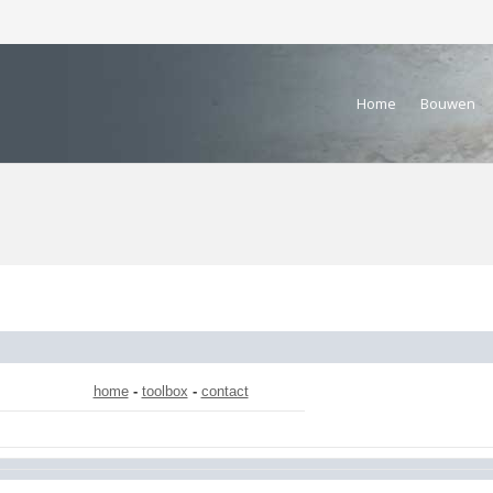
Home
Bouwen
home
-
toolbox
-
contact