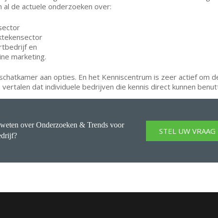
 al de actuele onderzoeken over:
sector
ktekensector
rtbedrijf en
line marketing.
n schatkamer aan opties. En het Kenniscentrum is zeer actief om 
 vertalen dat individuele bedrijven die kennis direct kunnen benut
weten over Onderzoeken & Trends voor
STEL UW VRAAG
drijf?