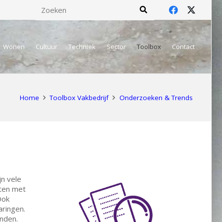
Wonen
Cultuur
Techniek
Sector
Toolbox
Contact
Home
Toolbox Vakbedrijf
Onderzoeken & Trends
jn vele
cten met
Ook
aringen.
onden.