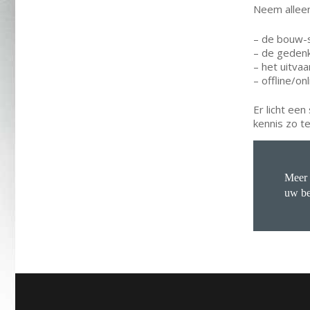
Neem alleen
– de bouw-
– de geden
– het uitvaa
– offline/on
Er licht ee
kennis zo te
Meer 
uw be