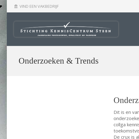
VIND EEN VAKBEDRIJF
account_balance
Onderzoeken & Trends
Onderz
Dit is en v
onderzoeken
collga kenn
toekomstvis
De crux is 