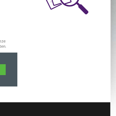
deze
ten.