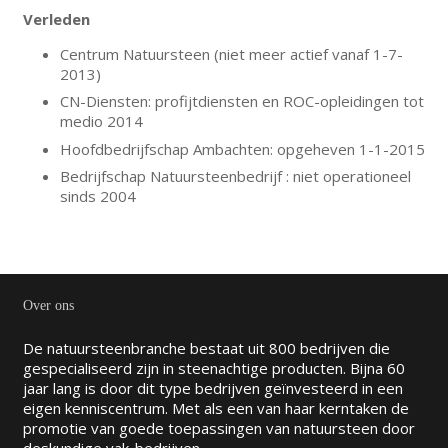
Verleden
Centrum Natuursteen (niet meer actief vanaf 1-7-
2013)
CN-Diensten: profijtdiensten en ROC-opleidingen tot
medio 2014
Hoofdbedrijfschap Ambachten: opgeheven 1-1-2015
Bedrijfschap Natuursteenbedrijf : niet operationeel
sinds 2004
Over ons
De natuursteenbranche bestaat uit 800 bedrijven die
gespecialiseerd zijn in steenachtige producten. Bijna 60
jaar lang is door dit type bedrijven geïnvesteerd in een
eigen kenniscentrum. Met als een van haar kerntaken de
promotie van goede toepassingen van natuursteen door
deskundige vak-bedrijven.