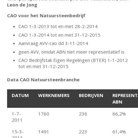
Leon de Jong
CAO voor het Natuursteenbedrijf
CAO 1-3-2013 tot en met 28-2-2014
CAO 1-3-2014 tot en met 31-12-2015
Aanvraag AVV-cao dd 3-11-2014
geen AVV, omdat ABN niet meer representatief is
CAO Bedrijfstak Eigen Regelingen (BTER) 1-1-2012
tot en met 31-12-2015
Data CAO Natuursteenbranche
DATUM
WERKNEMERS
BEDRIJVEN
REPRESENT
ABN
1-7-
1760
236
66,2%
2011
15-3-
1491
223
61,4%
2013