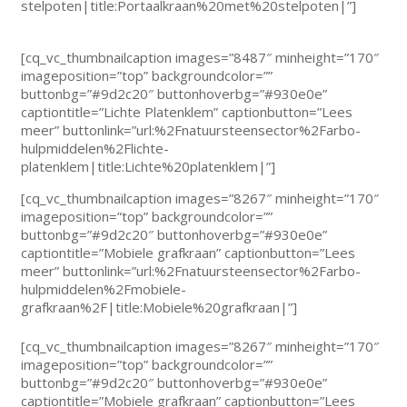
stelpoten|title:Portaalkraan%20met%20stelpoten|”]
[cq_vc_thumbnailcaption images=”8487″ minheight=”170″
imageposition=”top” backgroundcolor=””
buttonbg=”#9d2c20″ buttonhoverbg=”#930e0e”
captiontitle=”Lichte Platenklem” captionbutton=”Lees
meer” buttonlink=”url:%2Fnatuursteensector%2Farbo-
hulpmiddelen%2Flichte-
platenklem|title:Lichte%20platenklem|”]
[cq_vc_thumbnailcaption images=”8267″ minheight=”170″
imageposition=”top” backgroundcolor=””
buttonbg=”#9d2c20″ buttonhoverbg=”#930e0e”
captiontitle=”Mobiele grafkraan” captionbutton=”Lees
meer” buttonlink=”url:%2Fnatuursteensector%2Farbo-
hulpmiddelen%2Fmobiele-
grafkraan%2F|title:Mobiele%20grafkraan|”]
[cq_vc_thumbnailcaption images=”8267″ minheight=”170″
imageposition=”top” backgroundcolor=””
buttonbg=”#9d2c20″ buttonhoverbg=”#930e0e”
captiontitle=”Mobiele grafkraan” captionbutton=”Lees