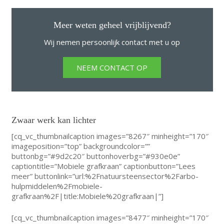
Meer weten geheel vrijblijvend?
Wij nemen persoonlijk contact met u op
NEEM CONTACT OP
Zwaar werk kan lichter
[cq_vc_thumbnailcaption images=”8267″ minheight=”170″
imageposition=”top” backgroundcolor=””
buttonbg=”#9d2c20″ buttonhoverbg=”#930e0e”
captiontitle=”Mobiele grafkraan” captionbutton=”Lees
meer” buttonlink=”url:%2Fnatuursteensector%2Farbo-
hulpmiddelen%2Fmobiele-
grafkraan%2F|title:Mobiele%20grafkraan|”]
[cq_vc_thumbnailcaption images=”8477″ minheight=”170″