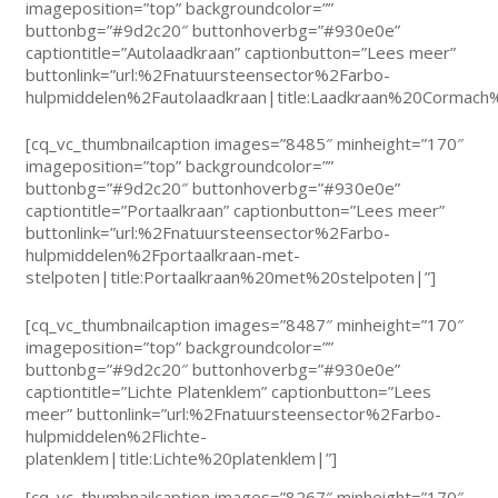
imageposition=”top” backgroundcolor=””
buttonbg=”#9d2c20″ buttonhoverbg=”#930e0e”
captiontitle=”Autolaadkraan” captionbutton=”Lees meer”
buttonlink=”url:%2Fnatuursteensector%2Farbo-
hulpmiddelen%2Fautolaadkraan|title:Laadkraan%20Corma
[cq_vc_thumbnailcaption images=”8485″ minheight=”170″
imageposition=”top” backgroundcolor=””
buttonbg=”#9d2c20″ buttonhoverbg=”#930e0e”
captiontitle=”Portaalkraan” captionbutton=”Lees meer”
buttonlink=”url:%2Fnatuursteensector%2Farbo-
hulpmiddelen%2Fportaalkraan-met-
stelpoten|title:Portaalkraan%20met%20stelpoten|”]
[cq_vc_thumbnailcaption images=”8487″ minheight=”170″
imageposition=”top” backgroundcolor=””
buttonbg=”#9d2c20″ buttonhoverbg=”#930e0e”
captiontitle=”Lichte Platenklem” captionbutton=”Lees
meer” buttonlink=”url:%2Fnatuursteensector%2Farbo-
hulpmiddelen%2Flichte-
platenklem|title:Lichte%20platenklem|”]
[cq_vc_thumbnailcaption images=”8267″ minheight=”170″