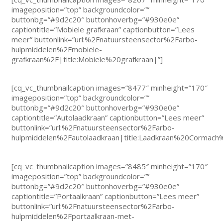
imageposition=”top” backgroundcolor=””
buttonbg=”#9d2c20″ buttonhoverbg=”#930e0e”
captiontitle=”Mobiele grafkraan” captionbutton=”Lees
meer” buttonlink=”url:%2Fnatuursteensector%2Farbo-
hulpmiddelen%2Fmobiele-
grafkraan%2F|title:Mobiele%20grafkraan|”]
[cq_vc_thumbnailcaption images=”8477″ minheight=”170″
imageposition=”top” backgroundcolor=””
buttonbg=”#9d2c20″ buttonhoverbg=”#930e0e”
captiontitle=”Autolaadkraan” captionbutton=”Lees meer”
buttonlink=”url:%2Fnatuursteensector%2Farbo-
hulpmiddelen%2Fautolaadkraan|title:Laadkraan%20Corma
[cq_vc_thumbnailcaption images=”8485″ minheight=”170″
imageposition=”top” backgroundcolor=””
buttonbg=”#9d2c20″ buttonhoverbg=”#930e0e”
captiontitle=”Portaalkraan” captionbutton=”Lees meer”
buttonlink=”url:%2Fnatuursteensector%2Farbo-
hulpmiddelen%2Fportaalkraan-met-