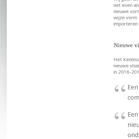
net even an
nieuwe vor
wijze vorm t
importeren 
Nieuwe vi
Het Kennis
nieuwe visi
in 2016-201
Een
com
Een 
nie
ond