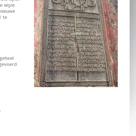
e wijze
 nieuwe
’ te
geheel
tgevoerd
r