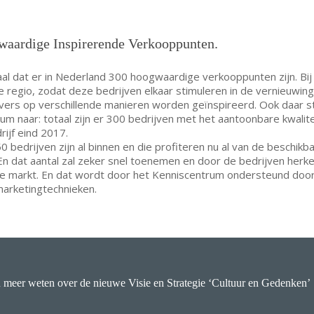
aardige Inspirerende Verkooppunten.
iaal dat er in Nederland 300 hoogwaardige verkooppunten zijn. Bij
re regio, zodat deze bedrijven elkaar stimuleren in de vernieuwin
ers op verschillende manieren worden geïnspireerd. Ook daar st
um naar: totaal zijn er 300 bedrijven met het aantoonbare kwalit
ijf eind 2017.
 bedrijven zijn al binnen en die profiteren nu al van de beschikb
n. En dat aantal zal zeker snel toenemen en door de bedrijven herk
e markt. En dat wordt door het Kenniscentrum ondersteund doo
arketingtechnieken.
u meer weten over de nieuwe Visie en Strategie ‘Cultuur en Gedenken’