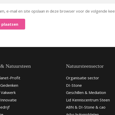
am, e-mail en site opslaan in deze browser voor de volgende keer
 plaatsen
 & Natuursteen
Natuursteensector
anet-Profit
Organisatie sector
& Gedenken
DI-Stone
 Vakwerk
Geschillen & Mediation
Innovatie
Lid Kenniscentrum Steen
edrijf
ABN & DI-Stone & cao
ie
Arbo hulpmiddelen