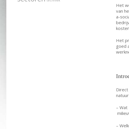
techniek
Het we
van he
a-socia
bedrij
kosten
Het pr
goed a
werkne
Intro
Direct
natuur
– Wat 
milieu
– Welk