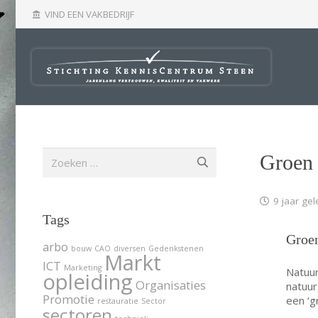
VIND EEN VAKBEDRIJF
account_balance
Zoeken
Groen 
naar:
9 jaar ge
Tags
Groen
arbo
bouw
CAO
diversen
Gedenkstenen
Markt
ICT
Marketing
Natuur
opleiding
Organisaties
natuur
Promotie
een ‘g
restauratie
Sector
sectoren