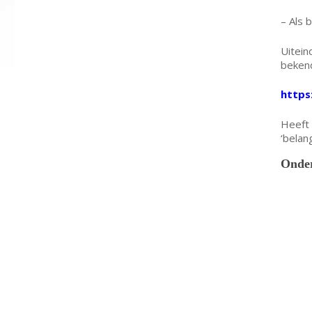
– Als 
Uitein
bekend
https
Heeft 
‘belan
Onder