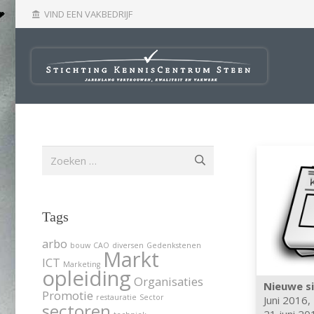
VIND EEN VAKBEDRIJF
account_balance
Zoeken
naar:
Tags
arbo
bouw
CAO
diversen
Gedenkstenen
Markt
ICT
Marketing
opleiding
Organisaties
Nieuwe s
Promotie
restauratie
Sector
Juni 2016
,
sectoren