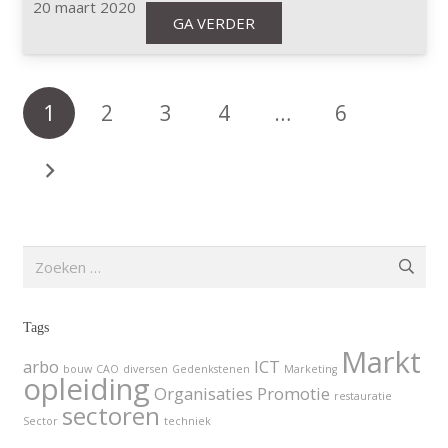
20 maart 2020
GA VERDER
1
2
3
4
…
6
Zoeken
naar:
Tags
Markt
arbo
ICT
bouw
CAO
diversen
Gedenkstenen
Marketing
opleiding
Organisaties
Promotie
restauratie
sectoren
Sector
techniek