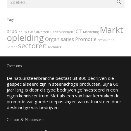
naar:
Tags
Markt
arbo
ICT
bouw
CAO
diversen
Gedenkstenen
Marketing
opleiding
Organisaties
Promotie
restauratie
sectoren
Sector
techniek
Over ons
De natuursteenbranche bestaat uit 800 bedrijven die
gespecialiseerd zijn in steenachtige producten. Bijna 60
jaar lang is door dit type bedrijven geïnvesteerd in een
eigen kenniscentrum. Met als een van haar kerntaken de
promotie van goede toepassingen van natuursteen door
deskundige vak-bedrijven.
Cultuur & Natuursteen