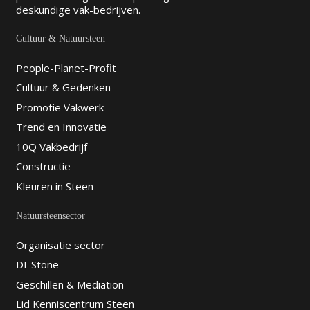
Natuursteenbedrijf te Emmen Jan Kalk
deskundige vak-bedrijven.
Natuursteen is al meer dan 120 jaar een
vertrouwd adres, ges...
Cultuur & Natuursteen
People-Planet-Profit
Lamers Natuursteen Industrie
Cultuur & Gedenken
Almelo BV
Promotie Vakwerk
Grintweg 4 , 7604 PV, Almelo
Trend en Innovatie
0546-473777
info@lamers-almelo.nl
10Q Vakbedrijf
http://www.lamers-almelo.nl
Constructie
Bouw en Gedenktekens te Almelo
Kleuren in Steen
Lamers Natuursteen Industrie Almelo, uw
gecertificeerde natuurstee...
Natuursteensector
Organisatie sector
F.J. van Leeuwen Natuursteen
DI-Stone
V.O.F.
Geschillen & Mediation
Zijveld 85 A, 6658 KV, Beneden-
Lid Kenniscentrum Steen
Leeuwen