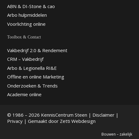
0487-591880
ABN & DI-Stone & cao
info@vanleeuwennatuursteen.nl
Arbo hulpmiddelen
http://www.vanleeuwennatuursteen.nl
Voorlichting online
Van Leeuwen Natuursteen bouwen en
gedenken in natuursteen Van Leeuwen
Natuursteen is specialist i...
Toolbox & Contact
Vakbedrijf 2.0 & Rendement
De Veluwehof Natuursteen
CRM – Vakbedrijf
B.V.
Arbo & Legionella RI&E
Hoofdstraat 17 , 3781 AA,
Offline en online Marketing
Voorthuizen
Onderzoeken & Trends
0342-473994
info@veluwehof.nl
Academie online
http://www.veluwehof.nl
Natuursteenbedrijf te Voorthuizen
© 1986 – 2026 KennisCentrum Steen |
Disclaimer
|
Veluwehof Natuursteen is
Privacy
| Gemaakt door
Zetti Webdesign
gespecialiseerd in grafstenen en grafm...
Bouwen – zakelijk