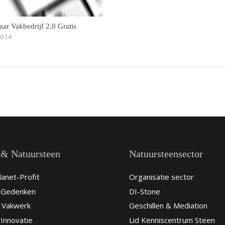
aar Vakbedrijf 2.0 Gratis
2014
 & Natuursteen
Natuursteensector
anet-Profit
Organisatie sector
& Gedenken
DI-Stone
 Vakwerk
Geschillen & Mediation
Innovatie
Lid Kenniscentrum Steen