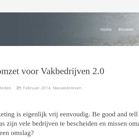
Home
Bouwen
mzet voor Vakbedrijven 2.0
eleden
Februari 2014
,
Nieuwsbrieven
ting is eigenlijk vrij eenvoudig. Be good and tell 
as zijn vele bedrijven te bescheiden en missen omz
een omslag?