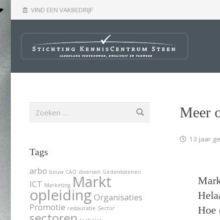
VIND EEN VAKBEDRIJF
account_balance
Zoeken
Meer o
naar:
13 jaar g
Tags
arbo
bouw
CAO
diversen
Gedenkstenen
Markt
Marke
ICT
Marketing
opleiding
Hela
Organisaties
Promotie
Hoe 
restauratie
Sector
sectoren