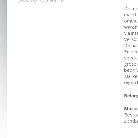
techniek
De mee
markt
omdat 
waren.
via in
Verkoo
De nat
En bed
specia
grote 
bedrij
Market
eigen 
Belan
Marke
Bestaa
zichtb