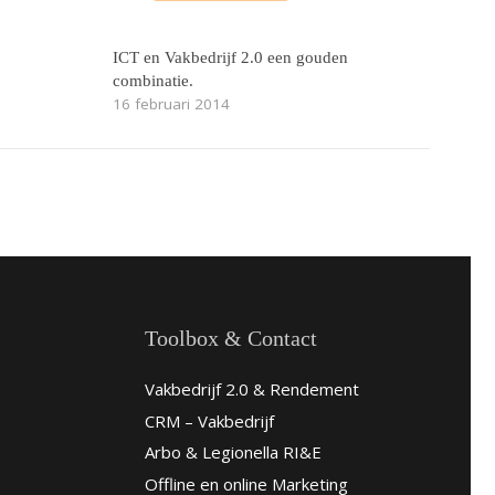
ICT en Vakbedrijf 2.0 een gouden
combinatie.
16 februari 2014
Toolbox & Contact
Vakbedrijf 2.0 & Rendement
CRM – Vakbedrijf
Arbo & Legionella RI&E
Offline en online Marketing