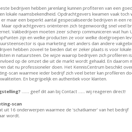
ste bedrijven hebben jarenlang kunnen profiteren van een goe
 en lokale naamsbekendheid. Opdrachtgevers kwamen vaak toch 
er maar een beperkt aantal gespecialiseerde bedrijven in een re
 Maar opdrachtgevers oriënteren zich tegenwoordig snel veel b
ternet. Vakbedrijven moeten zeer scherp communiceren wat hun 
pPunten zijn en welke producten ze voor welke doelgroepen lev
uursteensector is qua marketing niet anders dan andere vakgeb
rijven hebben zoveel te bieden dat er zeker plaats is voor lokale
listen in natuursteen. De wijze waarop bedrijven zich profileren i
invloed op de omzet die uit de markt wordt gehaald. En daarom
ven dat nu professioneler doen. Het KennisCentrum beschikt ove
ing-scan waarmee ieder bedrijf zich veel beter kan profileren do
kwaliteiten. En begrijpelijk en authentiek voor klanten.
gstelling?
……. geef dit aan bij Contact …… wij reageren direct!
ting-scan
t uit 16 onderwerpen waarmee de ‘schatkamer’ van het bedrijf
aar wordt.