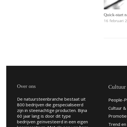
Quick-start n
16 februari 
Over ons
Cultuur
De natuursteenbranche bestaat uit
People-Pl
800 bedrijven die gespecialiseerd
Cultuur 
zijn in steenachtige producten. Bijna
60 jaar lang is door dit type
Promotie
bedrijven geïnvesteerd in een eigen
Trend en 