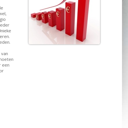
de
wel,
gio
reder
Unieke
eren.
ieden.
s van
 moeten
r een
or