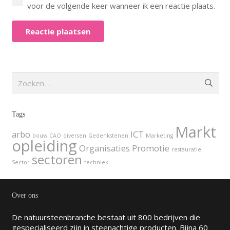
voor de volgende keer wanneer ik een reactie plaats.
Reactie plaatsen
Zoeken
naar:
Tags
Markt
arbo
ICT
bouw
CAO
diversen
Gedenkstenen
Marketing
opleiding
Organisaties
Promotie
restauratie
sectoren
Sector
techniek
Over ons
De natuursteenbranche bestaat uit 800 bedrijven die
gespecialiseerd zijn in steenachtige producten. Bijna 60