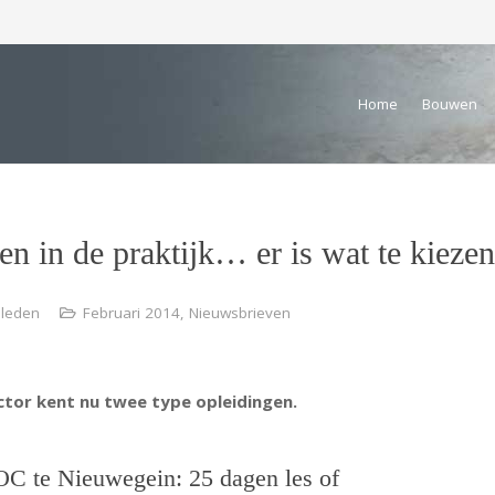
Home
Bouwen
en in de praktijk… er is wat te kiezen
eleden
Februari 2014
,
Nieuwsbrieven
ctor kent nu twee type opleidingen.
OC te Nieuwegein: 25 dagen les of