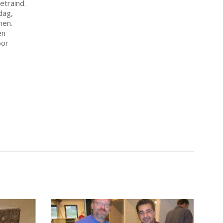
etraind.
dag,
nen.
en
oor