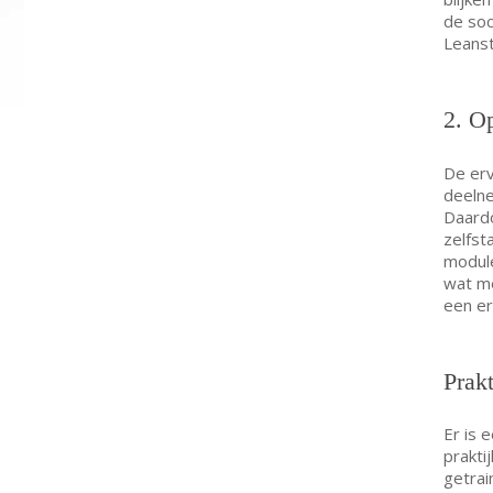
de soc
Leans
2. O
De erv
deelne
Daardo
zelfst
module
wat me
een er
Prakt
Er is 
prakti
getrai