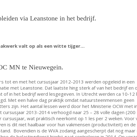
leiden via Leanstone in het bedrijf.
vakwerk valt op als een witte tijger…
OC MN te Nieuwegein.
rs tot en met het cursusjaar 2012-2013 werden opgeleid in een
atie met Leanstone. Dat laatste hing sterk af van het bedrijf en o
t of in het bedrijf werd lesgegeven. In Utrecht werden ca 10-12
gd. Met een halve dag praktijk omdat natuursteenmensen geen
tters zijn. Het aantal lessen werd door het Ministerie OCW met 
t cursusjaar 2013-2014 verhoogd naar 25 – 28 volle dagen (200 
r cursusjaar, wat praktisch neerkomt op 1 les per 2 weken. Voor 
ven is dit niet haalbaar voor hun vakmensen (productiviteit) en de
stand. Bovendien is de WVA zodanig aangescherpt dat nog maar
n hoe de belastingdienst hierbij gaat controleren in 2014. Op ver