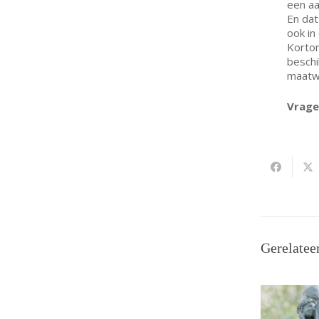
een aa
En dat
ook in
Kortom
beschi
maatwe
Vrag
Gerelatee