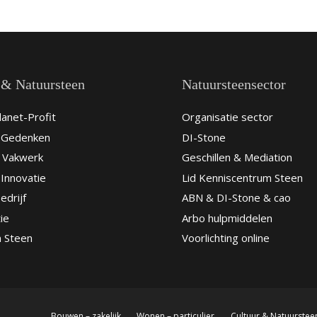
 & Natuursteen
Natuursteensector
anet-Profit
Organisatie sector
& Gedenken
DI-Stone
 Vakwerk
Geschillen & Mediation
Innovatie
Lid Kenniscentrum Steen
edrijf
ABN & DI-Stone & cao
ie
Arbo hulpmiddelen
n Steen
Voorlichting online
Bouwen – zakelijk
Wonen – particulier
Cultuur & Natuurstee