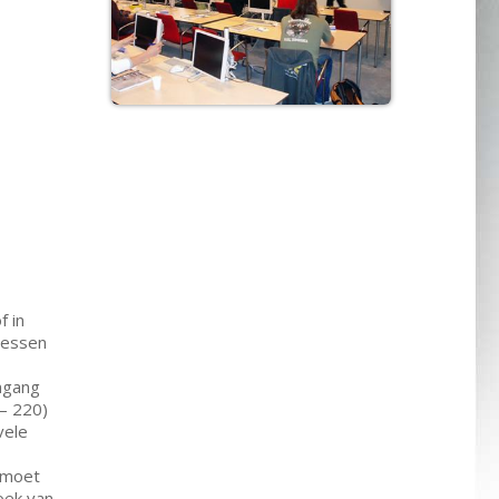
f in
 lessen
ingang
– 220)
vele
 moet
zoek van