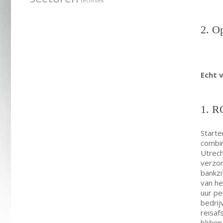
techniek
2. Op
Echt 
1. R
Starte
combin
Utrech
verzor
bankzi
van he
uur pe
bedrij
reisaf
blijke