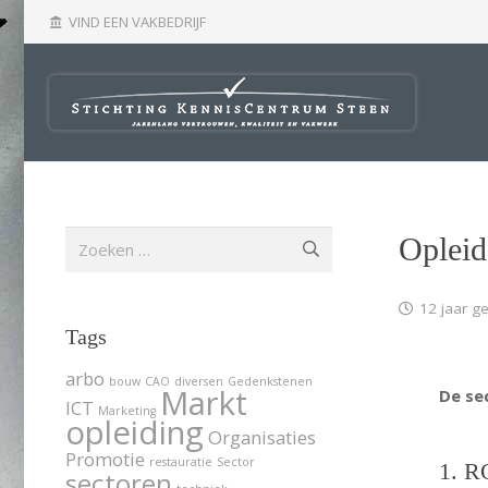
VIND EEN VAKBEDRIJF
account_balance
Zoeken
Opleid
naar:
12 jaar g
Tags
arbo
bouw
CAO
diversen
Gedenkstenen
Markt
De se
ICT
Marketing
opleiding
Organisaties
Promotie
restauratie
Sector
1. R
sectoren