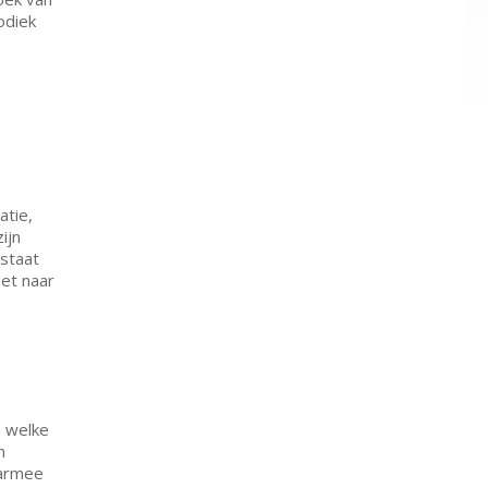
odiek
atie,
ijn
 staat
zet naar
n welke
n
aarmee