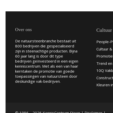
Over ons
Cultuur
De natuursteenbranche bestaat uit
People-Pl
800 bedrijven die gespecialiseerd
Cultuur 
zijn in steenachtige producten. Bijna
60 jaar lang is door dit type
Promotie
bedrijven geïnvesteerd in een eigen
Trend en 
kenniscentrum. Met als een van haar
10Q Vakb
kerntaken de promotie van goede
toepassingen van natuursteen door
Construct
deskundige vak-bedrijven.
Kleuren i
© 1986 – 2026 KennisCentrum Steen |
Disclaimer
|