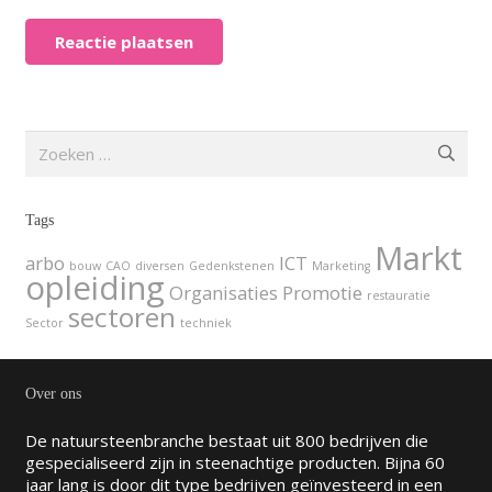
Reactie plaatsen
Zoeken
naar:
Tags
Markt
arbo
ICT
bouw
CAO
diversen
Gedenkstenen
Marketing
opleiding
Organisaties
Promotie
restauratie
sectoren
Sector
techniek
Over ons
De natuursteenbranche bestaat uit 800 bedrijven die
gespecialiseerd zijn in steenachtige producten. Bijna 60
jaar lang is door dit type bedrijven geïnvesteerd in een