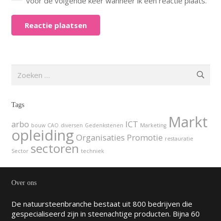
voor de volgende keer wanneer ik een reactie plaats.
Reactie plaatsen
Zoeken
naar:
Tags
Markt
arbo
ICT
bouw
CAO
diversen
Gedenkstenen
Marketing
opleiding
Organisaties
Promotie
restauratie
sectoren
Sector
techniek
Over ons
De natuursteenbranche bestaat uit 800 bedrijven die
gespecialiseerd zijn in steenachtige producten. Bijna 60