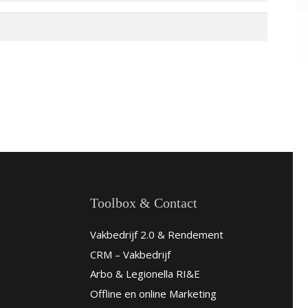
Toolbox & Contact
Vakbedrijf 2.0 & Rendement
CRM – Vakbedrijf
Arbo & Legionella RI&E
Offline en online Marketing