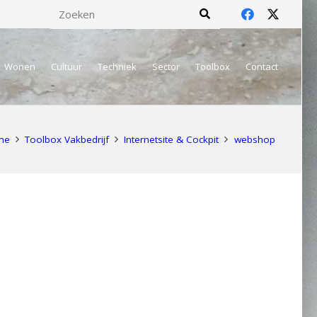
Wonen
Cultuur
Techniek
Sector
Toolbox
Contact
me
Toolbox Vakbedrijf
Internetsite & Cockpit
webshop