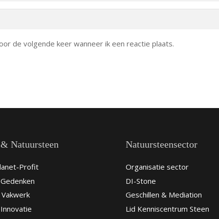
oor de volgende keer wanneer ik een reactie plaats.
 & Natuursteen
Natuursteensector
anet-Profit
Organisatie sector
& Gedenken
DI-Stone
 Vakwerk
Geschillen & Mediation
Innovatie
Lid Kenniscentrum Steen