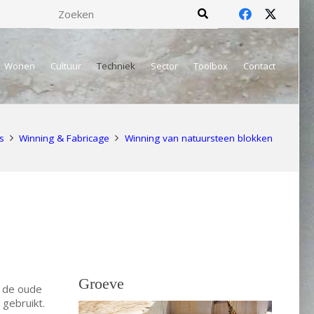
Wonen
Cultuur
Techniek
Sector
Toolbox
Contact
s
Winning & Fabricage
Winning van natuursteen blokken
Groeve
 de oude
gebruikt.