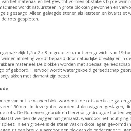
 van het materiaal en het gewicht vormen obstakels bij de winni
achines wordt natuursteen in grote blokken gewonnen en vervo
egels gezaagd. Alleen gelaagde stenen als leisteen en kwartsiet 
n de rots gespleten.
n gemakkelijk 1,5 x 2 x 3 m groot zijn, met een gewicht van 19 to
 winnen afmeting wordt bepaald door natuurlijke breuklijnen in d
hikbare materieel. De blokken worden met speciaal gereedschap 
gd of geboord. Hiervoor wordt watergekoeld gereedschap gebru
snijvlakken met diamant zijn bezet.
hode
uren van het te winnen blok, worden in de rots verticale gaten 
eer 150 mm. In deze gaten worden stalen wiggen geslagen, die
n de rots. De Romeinen gebruikten hiervoor gedroogde houten wi
laatst werden de wiggen nat gemaakt, waardoor het hout ging 
 spleet. In een groeve is de steen vaak in dikke lagen gevormd (h
lagen zit een breuk, waardoor een blok aan de onderzijde vrij gem