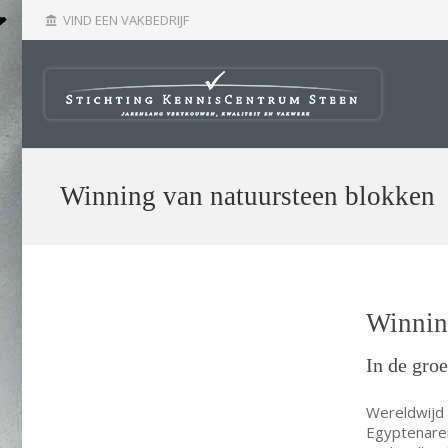
VIND EEN VAKBEDRIJF
account_balance
Winning van natuursteen blokken
Winnin
In de gro
Wereldwijd
Egyptenaren