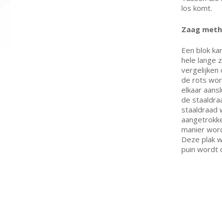
los komt.
Zaag met
Een blok ka
hele lange 
vergelijken
de rots wor
elkaar aans
de staaldra
staaldraad 
aangetrokke
manier word
Deze plak w
puin wordt 