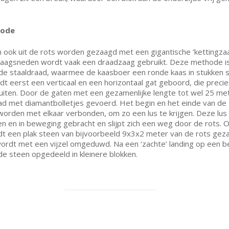
hode
n ook uit de rots worden gezaagd met een gigantische ‘kettingzaa
zaagsneden wordt vaak een draadzaag gebruikt. Deze methode is
 de staaldraad, waarmee de kaasboer een ronde kaas in stukken sn
dt eerst een verticaal en een horizontaal gat geboord, die preci
luiten. Door de gaten met een gezamenlijke lengte tot wel 25 me
ad met diamantbolletjes gevoerd. Het begin en het einde van de
worden met elkaar verbonden, om zo een lus te krijgen. Deze lus
n en in beweging gebracht en slijpt zich een weg door de rots. 
t een plak steen van bijvoorbeeld 9x3x2 meter van de rots gez
ordt met een vijzel omgeduwd. Na een ‘zachte’ landing op een b
de steen opgedeeld in kleinere blokken.