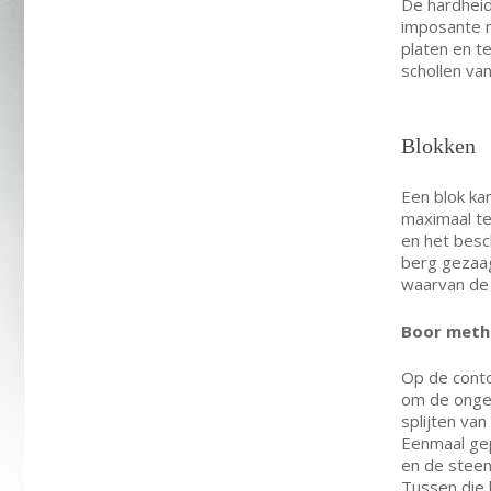
De hardheid
imposante m
platen en t
schollen va
Blokken
Een blok ka
maximaal te
en het besc
berg gezaa
waarvan de 
Boor met
Op de conto
om de ongev
splijten va
Eenmaal gep
en de steen
Tussen die 