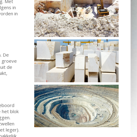
ng. Met
lgens in
worden in
n. De
e groeve
uit de
ikt,
geboord
 het blok
ggen.
zwellen
et leger).
akkelijk