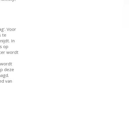
g’. Voor
 te
ijdt. In
es op
ter wordt
 wordt
Op deze
aagd.
ed van