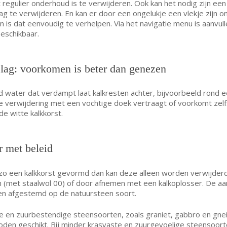
t regulier onderhoud is te verwijderen. Ook kan het nodig zijn een
g te verwijderen. En kan er door een ongelukje een vlekje zijn on
n is dat eenvoudig te verhelpen. Via het navigatie menu is aanvul
beschikbaar.
lag: voorkomen is beter dan genezen
 water dat verdampt laat kalkresten achter, bijvoorbeeld rond e
 verwijdering met een vochtige doek vertraagt of voorkomt zel
de witte kalkkorst.
r met beleid
zo een kalkkorst gevormd dan kan deze alleen worden verwijder
en (met staalwol 00) of door afnemen met een kalkoplosser. De a
n afgestemd op de natuursteen soort.
te en zuurbestendige steensoorten, zoals graniet, gabbro en gneis
den geschikt. Bij minder krasvaste en zuurgevoelige steensoort