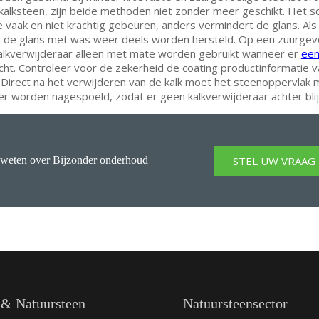
alksteen, zijn beide methoden niet zonder meer geschikt. Het s
e vaak en niet krachtig gebeuren, anders vermindert de glans. Als
 de glans met was weer deels worden hersteld. Op een zuurgev
alkverwijderaar alleen met mate worden gebruikt wanneer er
een
ht. Controleer voor de zekerheid de coating productinformatie v
. Direct na het verwijderen van de kalk moet het steenoppervlak 
r worden nagespoeld, zodat er geen kalkverwijderaar achter blijf
STEL UW VRAAG
weten over Bijzonder onderhoud
 & Natuursteen
Natuursteensector