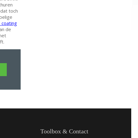
churen
 dat toch
oelige
 coating
an de
met
t.
Toolbox & Contact