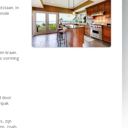
tstaan. In
lende
en kraan.
fs vorming
d door
anpak
, zijn
en, zoals