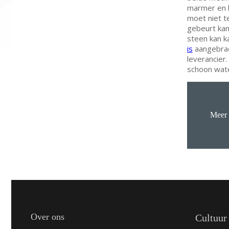
marmer en k
moet niet t
gebeurt kan
steen kan k
is
aangebrac
leverancier
schoon wate
Meer 
Over ons
Cultuur