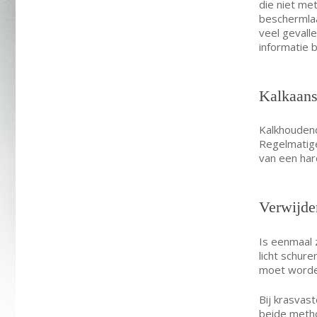
die niet me
beschermlaa
veel gevalle
informatie 
Kalkaans
Kalkhoudend
Regelmatige
van een har
Verwijde
Is eenmaal 
licht schur
moet worde
Bij krasvas
beide metho