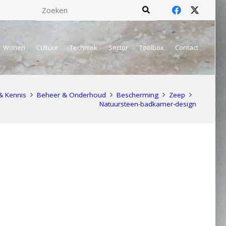
Wonen
Cultuur
Techniek
Sector
Toolbox
Contact
& Kennis
Beheer & Onderhoud
Bescherming
Zeep
Natuursteen-badkamer-design