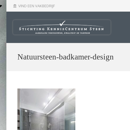
VIND EEN VAKBEDRIJF
account_balance
Natuursteen-badkamer-design