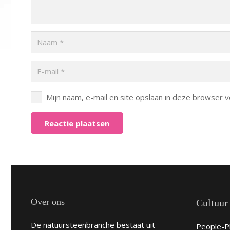
Mijn naam, e-mail en site opslaan in deze browser v
Reactie plaatsen
Over ons
Cultuur
De natuursteenbranche bestaat uit
People-Pl