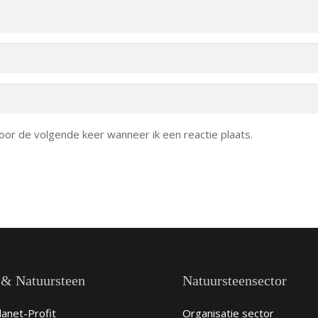
oor de volgende keer wanneer ik een reactie plaats.
 & Natuursteen
Natuursteensector
anet-Profit
Organisatie sector