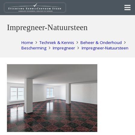
Impregneer-Natuursteen
Home
Techniek & Kennis
Beheer & Onderhoud
Bescherming
Impregneer
Impregneer-Natuursteen