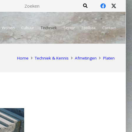
Wonen
Cultuur
Techniek
Sector
Toolbox
Contact
Home
Techniek & Kennis
Afmetingen
Platen