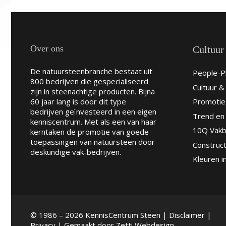
Over ons
Cultuur
De natuursteenbranche bestaat uit
People-Pl
800 bedrijven die gespecialiseerd
Cultuur 
zijn in steenachtige producten. Bijna
60 jaar lang is door dit type
Promotie
bedrijven geïnvesteerd in een eigen
Trend en 
kenniscentrum. Met als een van haar
10Q Vakb
kerntaken de promotie van goede
toepassingen van natuursteen door
Construct
deskundige vak-bedrijven.
Kleuren i
© 1986 – 2026 KennisCentrum Steen |
Disclaimer
|
Privacy
| Gemaakt door
Zetti Webdesign