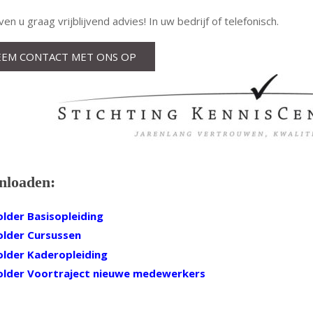
ven u graag vrijblijvend advies! In uw bedrijf of telefonisch.
EEM CONTACT MET ONS OP
nloaden:
older Basisopleiding
older Cursussen
older Kaderopleiding
older Voortraject nieuwe medewerkers