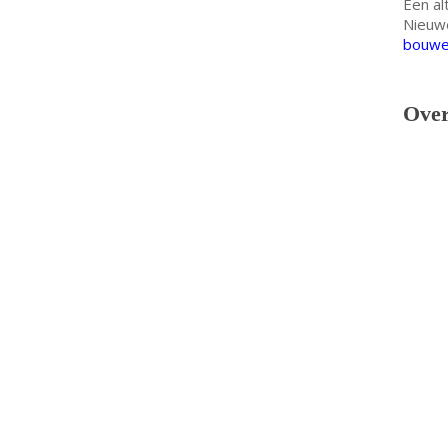
Een al
Nieuwe
bouwen
Over