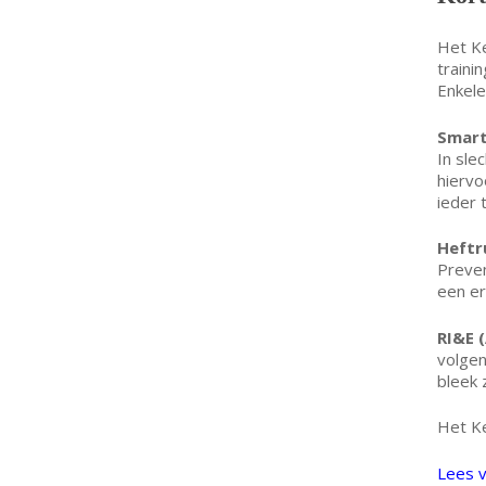
Het Ke
traini
Enkele
Smart
In sle
hiervo
ieder 
Heftr
Preven
een er
RI&E 
volgen
bleek 
Het Ke
Lees 