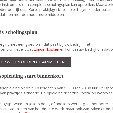
 instromers een compleet scholingsplan kan opstellen. Maatwer
eder bedrijf dus. Korte praktijkgerichte opleidingen zonder ballast
 date en met de modernste middelen.
is scholingsplan
.
begint met een goed plan dat past bij uw bedrijf. Het
centrum levert dat
zonder kosten
en komt in uw bedrijf om dat 
EER WETEN OF DIRECT AANMELDEN
sopleiding start binnenkort
isopleiding biedt in 10 lesdagen van 15:00 tot 20:00 uur, verspr
van praktijk als theorie. De opleiding richt zich vooral op werkpla
 begrijpt waarom je iets doet, of hoe iets werkt, gaat het beter 
aar. Niet alleen van het directe werk, maar ook van zaken er o