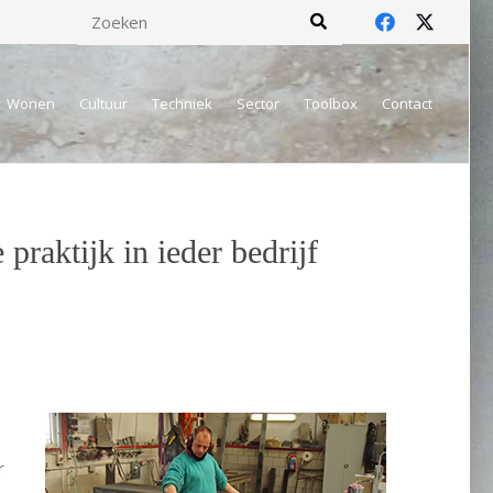
Wonen
Cultuur
Techniek
Sector
Toolbox
Contact
praktijk in ieder bedrijf
r