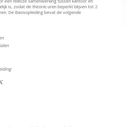
r een feilloze samenwerking tussen kantoor en
jk is, zodat de theorie uren beperkt blijven tot 2
enen. De Basisopleiding bevat de volgende
en
ialen
eiding
K