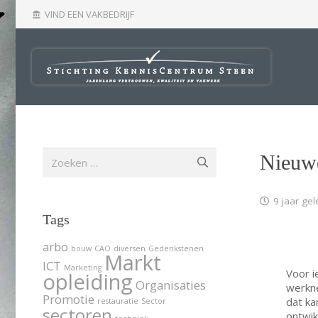
VIND EEN VAKBEDRIJF
account_balance
Zoeken
Nieuwe 
naar:
9 jaar ge
Tags
arbo
bouw
CAO
diversen
Gedenkstenen
Markt
ICT
Marketing
Voor i
opleiding
Organisaties
werkn
Promotie
dat ka
restauratie
Sector
sectoren
ontwik