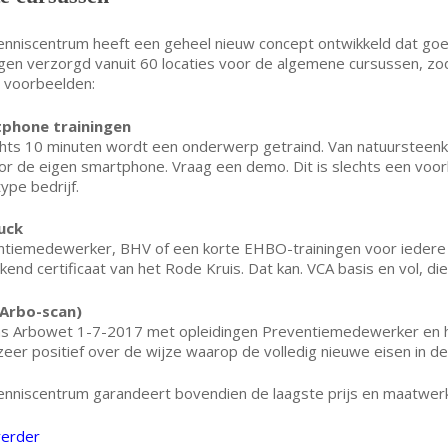
nniscentrum heeft een geheel nieuw concept ontwikkeld dat goed a
ngen verzorgd vanuit 60 locaties voor de algemene cursussen, zodat
 voorbeelden:
phone trainingen
chts 10 minuten wordt een onderwerp getraind. Van natuursteenke
or de eigen smartphone. Vraag een demo. Dit is slechts een voo
type bedrijf.
uck
tiemedewerker, BHV of een korte EHBO-trainingen voor iedere 
kend certificaat van het Rode Kruis. Dat kan. VCA basis en vol, die
(Arbo-scan)
s Arbowet 1-7-2017 met opleidingen Preventiemedewerker en hef
zeer positief over de wijze waarop de volledig nieuwe eisen in de 
nniscentrum garandeert bovendien de laagste prijs en maatwerk 
verder