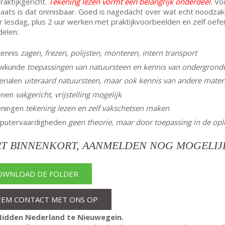
praktijkgericht.
Tekening lezen vormt een belangrijk onderdeel
.
Voo
aats is dat onmisbaar. Goed is nagedacht over wat echt noodzakeli
r lesdag, plus 2 uur werken met praktijkvoorbeelden en zelf oef
elen:
kennis
zagen, frezen, polijsten, monteren, intern transport
uwkunde
toepassingen van natuursteen en kennis van ondergrond
erialen
uiteraard natuursteen, maar ook kennis van andere mater
enen
vakgericht, vrijstelling mogelijk
eningen
tekening lezen en zelf vakschetsen maken
putervaardigheden
geen theorie, maar door toepassing in de opl
RT BINNENKORT, AANMELDEN NOG MOGELIJ
OWNLOAD DE FOLDER
EEM CONTACT MET ONS OP
idden Nederland te Nieuwegein.