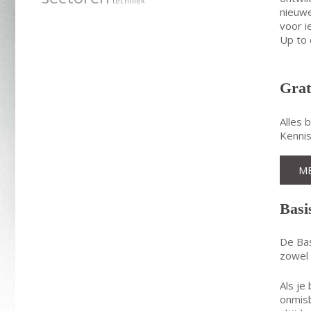
techniek
nieuwe
voor i
Up to
Grat
Alles 
Kennis
M
Basi
De Bas
zowel 
Als je
onmisb