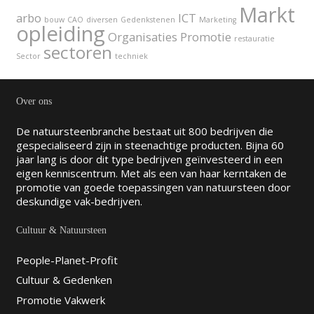
Markt
arbo
ICT
bouw
CAO
diversen
Gedenkstenen
Marketing
opleiding
Organisaties
Promotie
restauratie
sectoren
Sector
techniek
Over ons
De natuursteenbranche bestaat uit 800 bedrijven die
gespecialiseerd zijn in steenachtige producten. Bijna 60
jaar lang is door dit type bedrijven geïnvesteerd in een
eigen kenniscentrum. Met als een van haar kerntaken de
promotie van goede toepassingen van natuursteen door
deskundige vak-bedrijven.
Cultuur & Natuursteen
People-Planet-Profit
Cultuur & Gedenken
Promotie Vakwerk