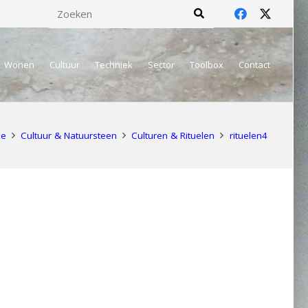
Wonen
Cultuur
Techniek
Sector
Toolbox
Contact
e
Cultuur & Natuursteen
Culturen & Rituelen
rituelen4