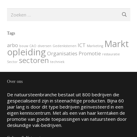
Zoeken
naar:
Tags
Markt
arbo
ICT
bouw
CAO
diversen
Gedenkstenen
Marketing
opleiding
Organisaties
Promotie
restauratie
sectoren
Sector
techniek
Over ons
De natuursteenbranche bestaat uit 800 bedrijven die
gespecialiseerd zijn in steenachtige producten. Bijna 60
jaar lang is door dit type bedrijven geïnvesteerd in een
eigen kenniscentrum. Met als een van haar kerntaken de
promotie van goede toepassingen van natuursteen door
deskundige vak-bedrijven.