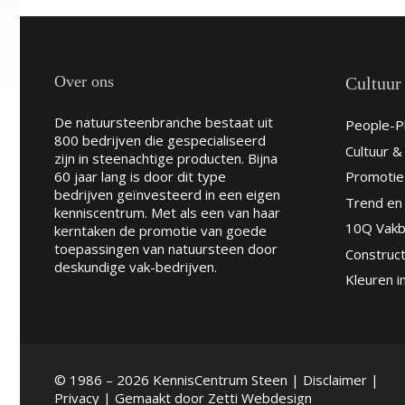
Over ons
Cultuur
De natuursteenbranche bestaat uit
People-Pl
800 bedrijven die gespecialiseerd
Cultuur 
zijn in steenachtige producten. Bijna
60 jaar lang is door dit type
Promotie
bedrijven geïnvesteerd in een eigen
Trend en 
kenniscentrum. Met als een van haar
10Q Vakb
kerntaken de promotie van goede
toepassingen van natuursteen door
Construct
deskundige vak-bedrijven.
Kleuren i
© 1986 – 2026 KennisCentrum Steen |
Disclaimer
|
Privacy
| Gemaakt door
Zetti Webdesign