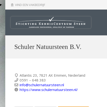
VIND EEN VAKBEDRIJF
account_balance
Schuler Natuursteen B.V.
Atlantis 23, 7821 AX Emmen, Nederland
0591 – 648 383
info@schulernatuursteen.nl
https://www.schulernatuursteen.nl/