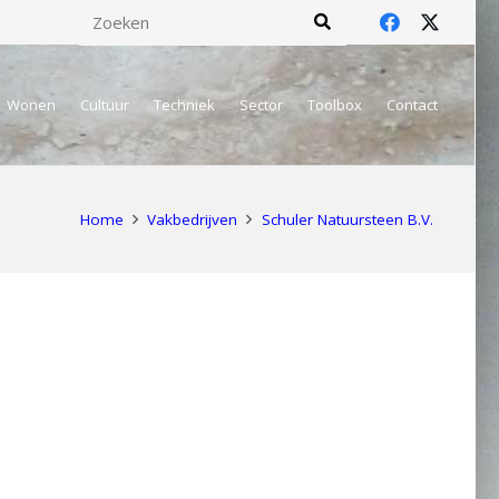
Wonen
Cultuur
Techniek
Sector
Toolbox
Contact
Home
Vakbedrijven
Schuler Natuursteen B.V.