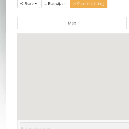
Share
Bladwijzer
Claim this Listing
Map