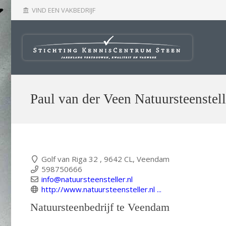
VIND EEN VAKBEDRIJF
account_balance
Paul van der Veen Natuursteenstell
Golf van Riga 32 , 9642 CL, Veendam
598750666
info@natuursteensteller.nl
http://www.natuursteensteller.nl ...
Natuursteenbedrijf te Veendam