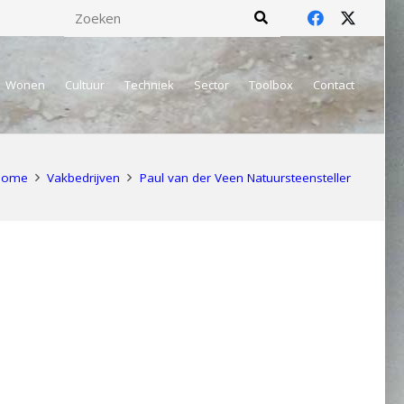
Wonen
Cultuur
Techniek
Sector
Toolbox
Contact
Home
Vakbedrijven
Paul van der Veen Natuursteensteller