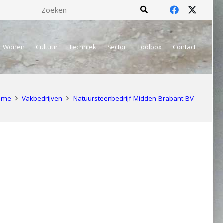
Wonen
Cultuur
Techniek
Sector
Toolbox
Contact
ome
Vakbedrijven
Natuursteenbedrijf Midden Brabant BV