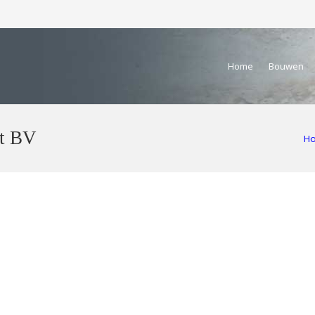
Home
Bouwen
nt BV
H