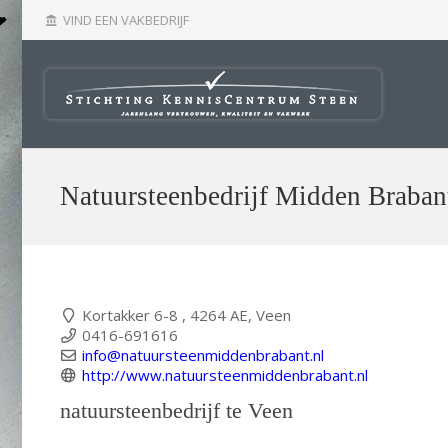
VIND EEN VAKBEDRIJF
account_balance
Natuursteenbedrijf Midden Braba
Kortakker 6-8 , 4264 AE, Veen
0416-691616
info@natuursteenmiddenbrabant.nl
http://www.natuursteenmiddenbrabant.nl
natuursteenbedrijf te Veen