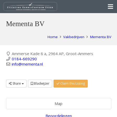
Mementa BV
Home
Vakbedrijven
Mementa BV
Ammerse Kade 6 a, 2964 AP, Groot-Ammers
0184-669290
info@mementa.nl
Share
Bladwijzer
Claim this Listing
Map
Beoordelingen