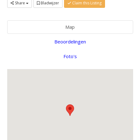
Share
Bladwijzer
Claim this Listing
Map
Beoordelingen
Foto's