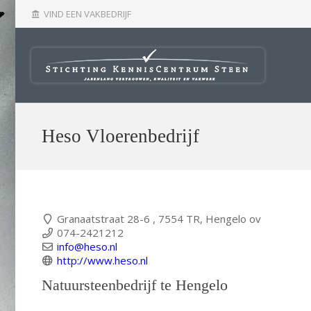
VIND EEN VAKBEDRIJF
account_balance
Heso Vloerenbedrijf
Granaatstraat 28-6 , 7554 TR, Hengelo ov
074-2421212
info@heso.nl
http://www.heso.nl
Natuursteenbedrijf te Hengelo