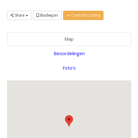
Share
Bladwijzer
Claim this Listing
Map
Beoordelingen
Foto's