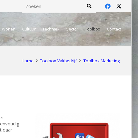
Wonen
Cultuur
Techniek
Sector
Toolbox
Contact
Home
Toolbox Vakbedrijf
Toolbox Marketing
et
eenvoudig
t daar