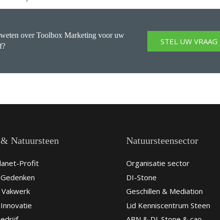
weten over Toolbox Marketing voor uw
STEL UW VRAAG
f?
 & Natuursteen
Natuursteensector
anet-Profit
Organisatie sector
& Gedenken
DI-Stone
 Vakwerk
Geschillen & Mediation
Innovatie
Lid Kenniscentrum Steen
edrijf
ABN & DI-Stone & cao