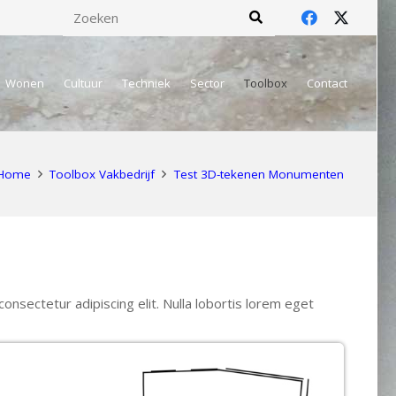
Wonen
Cultuur
Techniek
Sector
Toolbox
Contact
Home
Toolbox Vakbedrijf
Test 3D-tekenen Monumenten
onsectetur adipiscing elit. Nulla lobortis lorem eget