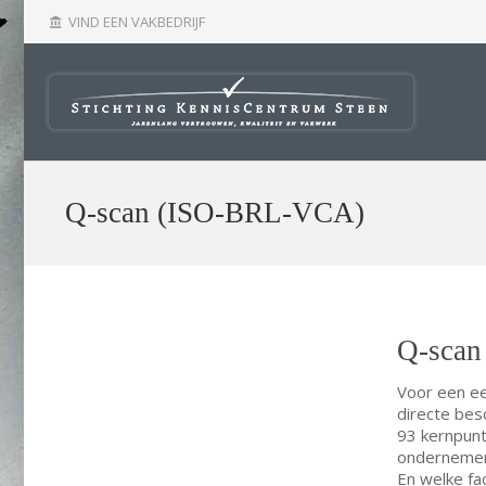
VIND EEN VAKBEDRIJF
account_balance
Q-scan (ISO-BRL-VCA)
Q-sca
Voor een ee
directe bes
93 kernpunt
ondernemer v
En welke fa