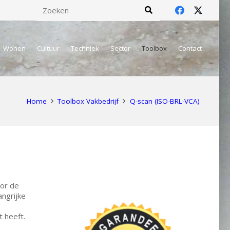
Wonen
Cultuur
Techniek
Sector
Toolbox
Contact
Home
Toolbox Vakbedrijf
Q-scan (ISO-BRL-VCA)
oor de
angrijke
t heeft.