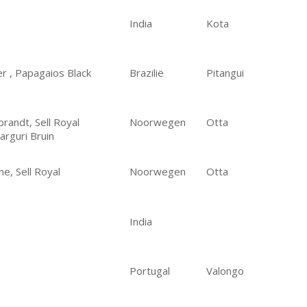
India
Kota
er , Papagaios Black
Brazilië
Pitangui
randt, Sell Royal
Noorwegen
Otta
larguri Bruin
ne, Sell Royal
Noorwegen
Otta
India
Portugal
Valongo