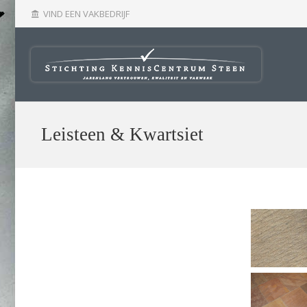
VIND EEN VAKBEDRIJF
account_balance
Leisteen & Kwartsiet