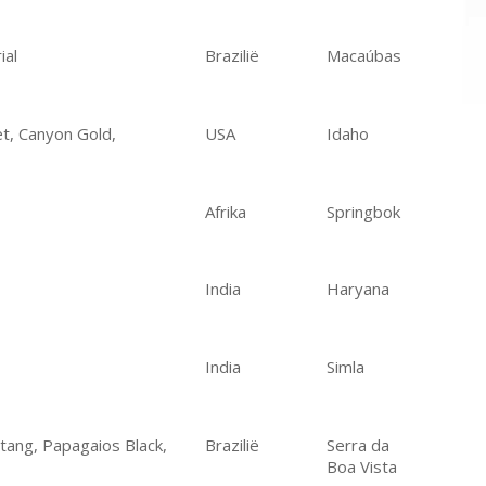
ial
Brazilië
Macaúbas
et, Canyon Gold,
USA
Idaho
Afrika
Springbok
India
Haryana
India
Simla
ustang, Papagaios Black,
Brazilië
Serra da
Boa Vista