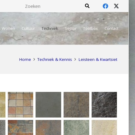
Wonen
Cultuur
Techniek
Sector
Toolbox
Contact
Home
Techniek & Kennis
Leisteen & Kwartsiet