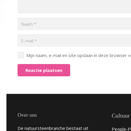
Mijn naam, e-mail en site opslaan in deze browser v
Reactie plaatsen
Over ons
Cultuur
De natuursteenbranche bestaat uit
People-Pl