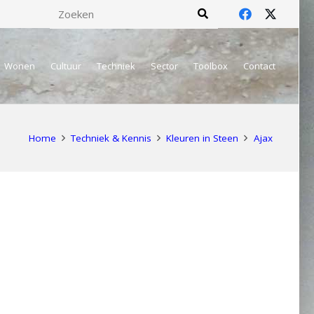
Wonen
Cultuur
Techniek
Sector
Toolbox
Contact
Home
Techniek & Kennis
Kleuren in Steen
Ajax