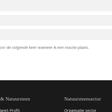
oor de volgende keer wanneer ik een reactie plaats.
 & Natuursteen
Natuursteensector
anet-Profit
Organisatie sector