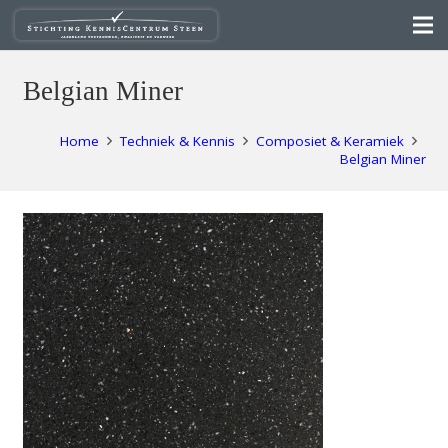
Belgian Miner
Home
Techniek & Kennis
Composiet & Keramiek
Belgian Miner