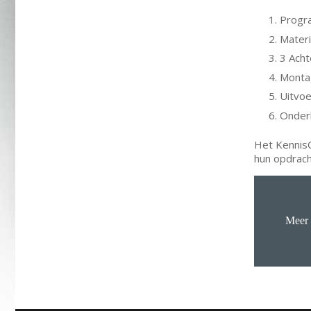
Progr
Materi
3 Acht
Montag
Uitvoe
Onder
Het KennisC
hun opdrach
Meer 