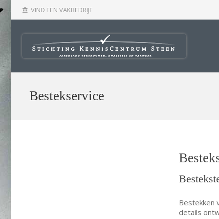
VIND EEN VAKBEDRIJF
account_balance
Bestekservice
Besteks
Bestekst
Bestekken v
details ont