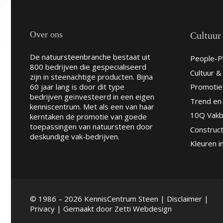
Over ons
Cultuur
De natuursteenbranche bestaat uit
People-Pl
800 bedrijven die gespecialiseerd
Cultuur 
zijn in steenachtige producten. Bijna
60 jaar lang is door dit type
Promotie
bedrijven geïnvesteerd in een eigen
Trend en 
kenniscentrum. Met als een van haar
10Q Vakb
kerntaken de promotie van goede
toepassingen van natuursteen door
Construct
deskundige vak-bedrijven.
Kleuren i
© 1986 – 2026 KennisCentrum Steen |
Disclaimer
|
Privacy
| Gemaakt door
Zetti Webdesign