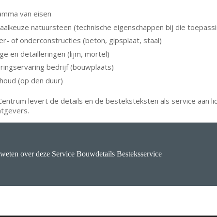
amma van eisen
aalkeuze natuursteen (technische eigenschappen bij die toepassi
er- of onderconstructies (beton, gipsplaat, staal)
e en detailleringen (lijm, mortel)
ringservaring bedrijf (bouwplaats)
houd (op den duur)
entrum levert de details en de besteksteksten als service aan li
tgevers.
weten over deze Service Bouwdetails Besteksservice