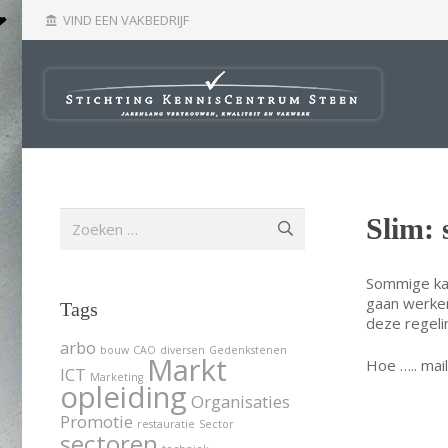
VIND EEN VAKBEDRIJF
account_balance
Zoeken
Slim: 
naar:
Sommige kans
gaan werken 
Tags
deze regeli
arbo
bouw
CAO
diversen
Gedenkstenen
Markt
Hoe ….. mail
ICT
Marketing
opleiding
Organisaties
Promotie
restauratie
Sector
sectoren