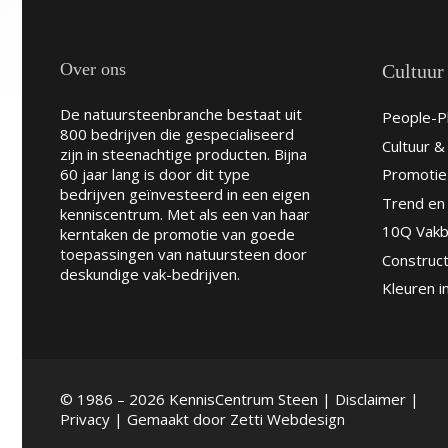
Over ons
Cultuur
De natuursteenbranche bestaat uit
People-Pl
800 bedrijven die gespecialiseerd
Cultuur 
zijn in steenachtige producten. Bijna
60 jaar lang is door dit type
Promotie
bedrijven geïnvesteerd in een eigen
Trend en 
kenniscentrum. Met als een van haar
10Q Vakb
kerntaken de promotie van goede
toepassingen van natuursteen door
Construct
deskundige vak-bedrijven.
Kleuren i
© 1986 – 2026 KennisCentrum Steen |
Disclaimer
|
Privacy
| Gemaakt door
Zetti Webdesign