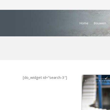
Home
Bouwen
[do_widget id=”search-3″]