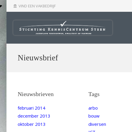
VIND EEN VAKBEDRIJF
account_balance
Nieuwsbrief
Nieuwsbrieven
Tags
februari 2014
arbo
december 2013
bouw
oktober 2013
diversen