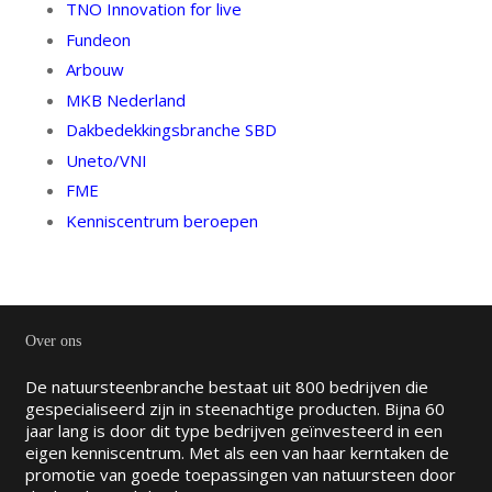
TNO Innovation for live
Fundeon
Arbouw
MKB Nederland
Dakbedekkingsbranche SBD
Uneto/VNI
FME
Kenniscentrum beroepen
Over ons
De natuursteenbranche bestaat uit 800 bedrijven die
gespecialiseerd zijn in steenachtige producten. Bijna 60
jaar lang is door dit type bedrijven geïnvesteerd in een
eigen kenniscentrum. Met als een van haar kerntaken de
promotie van goede toepassingen van natuursteen door