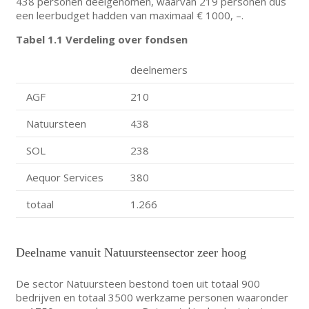
438 personen deelgenomen, waarvan 219 personen dus
een leerbudget hadden van maximaal € 1000, –.
Tabel 1.1 Verdeling over fondsen
deelnemers
AGF
210
Natuursteen
438
SOL
238
Aequor Services
380
totaal
1.266
Deelname vanuit Natuursteensector zeer hoog
De sector Natuursteen bestond toen uit totaal 900
bedrijven en totaal 3500 werkzame personen waaronder