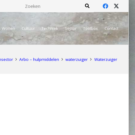
Wonen
Cultuur
Techniek
Sector
Toolbox
Contact
nsector
Arbo – hulpmiddelen
waterzuiger
Waterzuiger