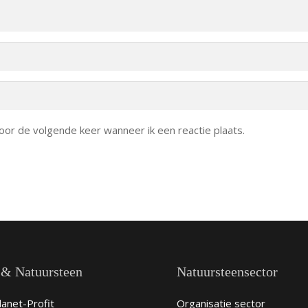
oor de volgende keer wanneer ik een reactie plaats.
 & Natuursteen
Natuursteensector
anet-Profit
Organisatie sector