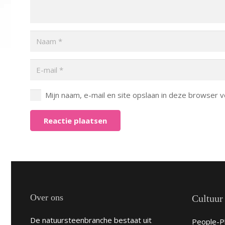
Mijn naam, e-mail en site opslaan in deze browser v
Reactie plaatsen
Over ons
Cultuur
De natuursteenbranche bestaat uit
People-Pl