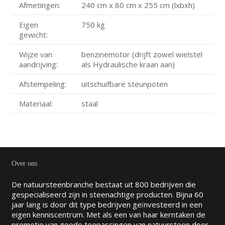
Afmetingen:
240 cm x 80 cm x 255 cm (lxbxh)
Eigen
750 kg
gewicht:
Wijze van
benzinemotor (drijft zowel wielstel
aandrijving:
als Hydraulische kraan aan)
Afstempeling:
uitschuifbare steunpoten
Materiaal:
staal
Over ons
De natuursteenbranche bestaat uit 800 bedrijven die
gespecialiseerd zijn in steenachtige producten. Bijna 60
jaar lang is door dit type bedrijven geïnvesteerd in een
eigen kenniscentrum. Met als een van haar kerntaken de
promotie van goede toepassingen van natuursteen door