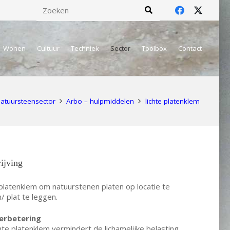
Wonen
Cultuur
Techniek
Sector
Toolbox
Contact
atuursteensector
Arbo – hulpmiddelen
lichte platenklem
ijving
 platenklem om natuurstenen platen op locatie te
n/ plat te leggen.
erbetering
hte platenklem vermindert de lichamelijke belasting