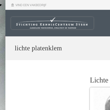
VIND EEN VAKBEDRIJF
account_balance
lichte platenklem
Lichte