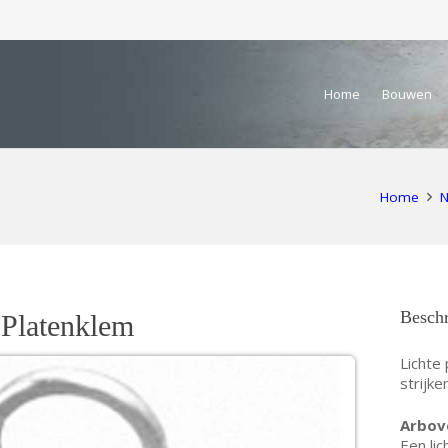
Home
Bouwen
Home
N
Beschr
 Platenklem
Lichte
strijke
Arbov
Een lic