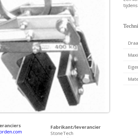
tijdens
Techni
Draa
Maxi
Eige
Mate
eranciers
Fabrikant/leverancier
orden.com
StoneTech