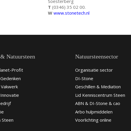
Soesterberg
T
(0346) 35 02 00.
W
www.stonetech.nl
 & Natuursteen
Natuursteensector
anet-Profit
Organisatie sector
& Gedenken
DI-Stone
 Vakwerk
Geschillen & Mediation
Innovatie
Lid Kenniscentrum Steen
edrijf
ABN & DI-Stone & cao
ie
Arbo hulpmiddelen
n Steen
Voorlichting online