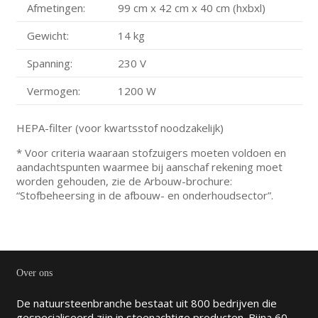
Afmetingen:
99 cm x 42 cm x 40 cm (hxbxl)
Gewicht:
14 kg
Spanning:
230 V
Vermogen:
1200 W
HEPA-filter (voor kwartsstof noodzakelijk)
* Voor criteria waaraan stofzuigers moeten voldoen en
aandachtspunten waarmee bij aanschaf rekening moet
worden gehouden, zie de Arbouw-brochure:
“Stofbeheersing in de afbouw- en onderhoudsector”.
Over ons
De natuursteenbranche bestaat uit 800 bedrijven die
gespecialiseerd zijn in steenachtige producten. Bijna 60