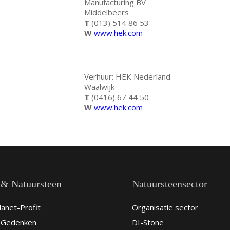
Manufacturing BV
Middelbeers
T
(013) 514 86 53
W
www.hek.com
Verhuur: HEK Nederland
Waalwijk
T
(0416) 67 44 50
W
www.hek.com
 & Natuursteen
Natuursteensector
anet-Profit
Organisatie sector
& Gedenken
DI-Stone