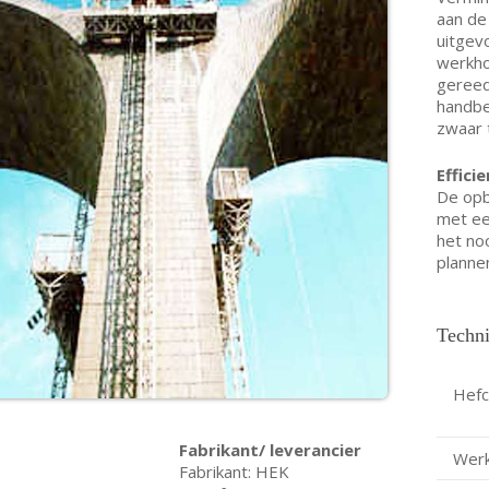
aan de
uitgev
werkho
gereed
handbe
zwaar t
Effici
De opbo
met ee
het noo
planne
Techni
Hefc
Fabrikant/ leverancier
Werk
Fabrikant: HEK