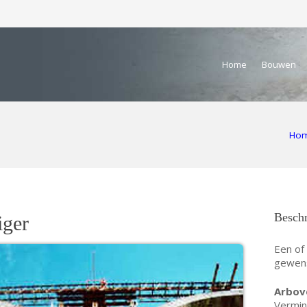
Home
Bouwen
Ho
Beschr
iger
Een of
gewens
Arbov
Vermin