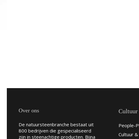
Over ons
Cultuur
De natuursteenbranche bestaat uit
People-Pl
800 bedrijven die gespecialiseerd
Cultuur 
zijn in steenachtige producten. Bijna