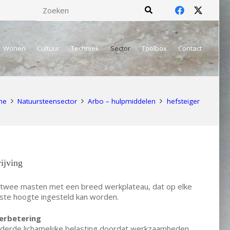
Wonen
Cultuur
Techniek
Sector
Toolbox
Contact
me
Natuursteensector
Arbo – hulpmiddelen
hefsteiger
ijving
 twee masten met een breed werkplateau, dat op elke
te hoogte ingesteld kan worden.
erbetering
derde lichamelijke belasting doordat werkzaamheden