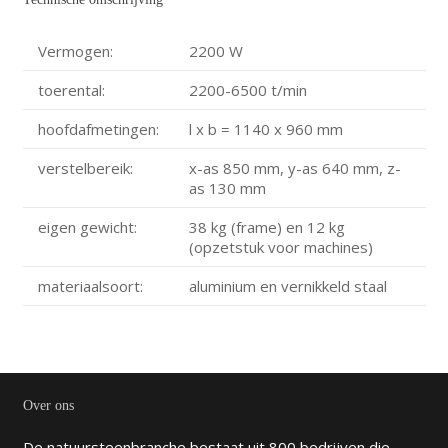
Vermogen:
2200 W
toerental:
2200-6500 t/min
hoofdafmetingen:
l x b = 1140 x 960 mm
verstelbereik:
x-as 850 mm, y-as 640 mm, z-
as 130 mm
eigen gewicht:
38 kg (frame) en 12 kg
(opzetstuk voor machines)
materiaalsoort:
aluminium en vernikkeld staal
Over ons
De natuursteenbranche bestaat uit 800 bedrijven die